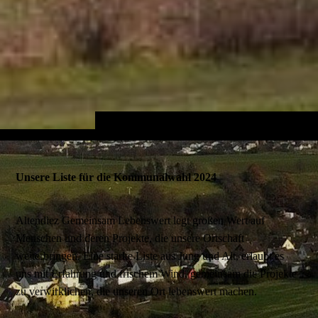
Unsere Liste für die Kommunalwahl 2024
Altendiez Gemeinsam Lebenswert legt großen Wert auf
Menschen und deren Projekte, die unsere Ortschaft
weiterbringen. Eine starke Liste aus Jung und Alt, erlaubt es
uns mit Erfahrung und frischem Wind, gemeinsam die Projekte
zu verwirklichen, die unseren Ort lebenswert machen.